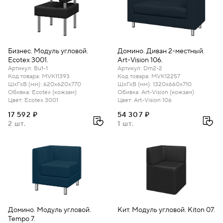
Бизнес. Модуль угловой.
Домино. Диван 2-местный.
Ecotex 3001.
Art-Vision 106.
Артикул
:
Bu1-1
Артикул
:
Dm2-2
Код товара
:
MVK11393
Код товара
:
MVK12257
ШхГхВ (мм)
:
620х620х770
ШхГхВ (мм)
:
1320х660х710
Обивка
:
Ecotex (кожзам)
Обивка
:
Art-Vision (кожзам)
Цвет
:
Ecotex 3001
Цвет
:
Art-Vision 106
17 592 ₽
54 307 ₽
2 шт.
1 шт.
Домино. Модуль угловой.
Кит. Модуль угловой. Kiton 07.
Tempo 7.