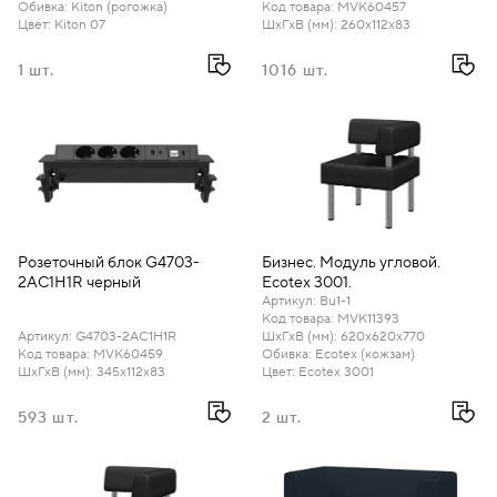
Обивка
:
Kiton (рогожка)
Код товара
:
MVK60457
Цвет
:
Kiton 07
ШхГхВ (мм)
:
260х112х83
1 шт.
1016 шт.
Розеточный блок G4703-
Бизнес. Модуль угловой.
2AC1H1R черный
Ecotex 3001.
Артикул
:
Bu1-1
Код товара
:
MVK11393
Артикул
:
G4703-2AC1H1R
ШхГхВ (мм)
:
620х620х770
Код товара
:
MVK60459
Обивка
:
Ecotex (кожзам)
ШхГхВ (мм)
:
345х112х83
Цвет
:
Ecotex 3001
593 шт.
2 шт.