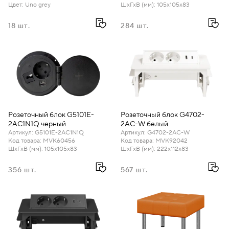
Цвет
:
Uno grey
ШхГхВ (мм)
:
105х105х83
18 шт.
284 шт.
Розеточный блок G5101E-
Розеточный блок G4702-
2AC1N1Q черный
2AC-W белый
Артикул
:
G5101E-2AC1N1Q
Артикул
:
G4702-2AC-W
Код товара
:
MVK60456
Код товара
:
MVK92042
ШхГхВ (мм)
:
105х105х83
ШхГхВ (мм)
:
222х112х83
356 шт.
567 шт.