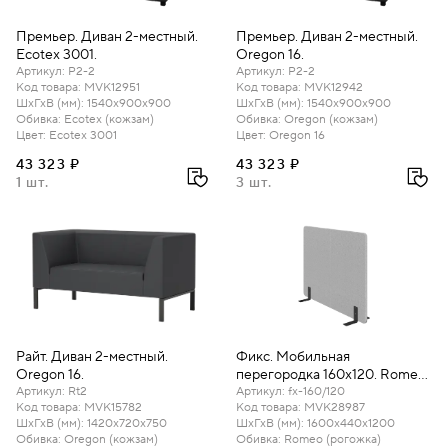
Премьер. Диван 2-местный.
Премьер. Диван 2-местный.
Ecotex 3001.
Oregon 16.
Артикул
:
P2-2
Артикул
:
P2-2
Код товара
:
MVK12951
Код товара
:
MVK12942
ШхГхВ (мм)
:
1540х900х900
ШхГхВ (мм)
:
1540х900х900
Обивка
:
Ecotex (кожзам)
Обивка
:
Oregon (кожзам)
Цвет
:
Ecotex 3001
Цвет
:
Oregon 16
43 323 ₽
43 323 ₽
1 шт.
3 шт.
Райт. Диван 2-местный.
Фикс. Мобильная
Oregon 16.
перегородка 160х120. Romeo
Артикул
:
Rt2
13.
Артикул
:
fx-160/120
Код товара
:
MVK15782
Код товара
:
MVK28987
ШхГхВ (мм)
:
1420х720х750
ШхГхВ (мм)
:
1600х440х1200
Обивка
:
Oregon (кожзам)
Обивка
:
Romeo (рогожка)