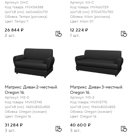
Артикул
:
DmC
Артикул
:
Kit-C
Код товара
:
MVK54388
Код товара
:
MVK60729
ШхГхВ (мм)
:
660х660х710
ШхГхВ (мм)
:
570х570х750
Обивка
:
Tempo (рогожка)
Обивка
:
Kiton (рогожка)
Цвет
:
Tempo 7
Цвет
:
Kiton 07
26 844 ₽
12 224 ₽
2 шт.
1 шт.
Матрикс. Диван 2-местный.
Матрикс. Диван 3-местный.
Oregon 16.
Oregon 16.
Артикул
:
M2-2
Артикул
:
M3-2
Код товара
:
MVK13745
Код товара
:
MVK13775
ШхГхВ (мм)
:
1420х800х855
ШхГхВ (мм)
:
1960х800х855
Обивка
:
Oregon (кожзам)
Обивка
:
Oregon (кожзам)
Цвет
:
Oregon 16
Цвет
:
Oregon 16
31 284 ₽
40 600 ₽
3 шт.
3 шт.