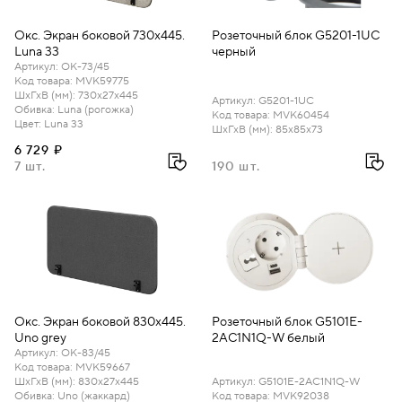
Окс. Экран боковой 730х445.
Розеточный блок G5201-1UC
Luna 33
черный
Артикул
:
ОК-73/45
Код товара
:
MVK59775
ШхГхВ (мм)
:
730х27х445
Артикул
:
G5201-1UC
Обивка
:
Luna (рогожка)
Код товара
:
MVK60454
Цвет
:
Luna 33
ШхГхВ (мм)
:
85х85х73
6 729 ₽
7 шт.
190 шт.
Окс. Экран боковой 830х445.
Розеточный блок G5101E-
Uno grey
2AC1N1Q-W белый
Артикул
:
ОК-83/45
Код товара
:
MVK59667
ШхГхВ (мм)
:
830х27х445
Артикул
:
G5101E-2AC1N1Q-W
Обивка
:
Uno (жаккард)
Код товара
:
MVK92038