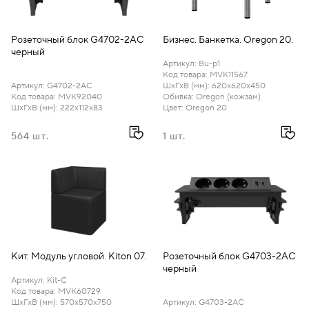
Розеточный блок G4702-2AC
Бизнес. Банкетка. Oregon 20.
черный
Артикул
:
Bu-p1
Код товара
:
MVK11567
Артикул
:
G4702-2AC
ШхГхВ (мм)
:
620х620х450
Код товара
:
MVK92040
Обивка
:
Oregon (кожзам)
ШхГхВ (мм)
:
222х112х83
Цвет
:
Oregon 20
564 шт.
1 шт.
Кит. Модуль угловой. Kiton 07.
Розеточный блок G4703-2AC
черный
Артикул
:
Kit-C
Код товара
:
MVK60729
ШхГхВ (мм)
:
570х570х750
Артикул
:
G4703-2AC