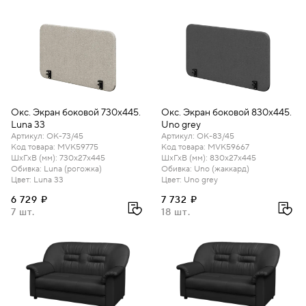
Окс. Экран боковой 730х445.
Окс. Экран боковой 830х445.
Luna 33
Uno grey
Артикул
:
ОК-73/45
Артикул
:
ОК-83/45
Код товара
:
MVK59775
Код товара
:
MVK59667
ШхГхВ (мм)
:
730х27х445
ШхГхВ (мм)
:
830х27х445
Обивка
:
Luna (рогожка)
Обивка
:
Uno (жаккард)
Цвет
:
Luna 33
Цвет
:
Uno grey
6 729 ₽
7 732 ₽
7 шт.
18 шт.