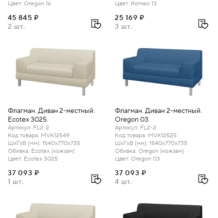
Цвет
:
Oregon 16
Цвет
:
Romeo 13
45 845 ₽
25 169 ₽
2 шт.
3 шт.
Флагман. Диван 2-местный.
Флагман. Диван 2-местный.
Ecotex 3025.
Oregon 03.
Артикул
:
FL2-2
Артикул
:
FL2-2
Код товара
:
MVK12549
Код товара
:
MVK12525
ШхГхВ (мм)
:
1540х770х735
ШхГхВ (мм)
:
1540х770х735
Обивка
:
Ecotex (кожзам)
Обивка
:
Oregon (кожзам)
Цвет
:
Ecotex 3025
Цвет
:
Oregon 03
37 093 ₽
37 093 ₽
1 шт.
4 шт.