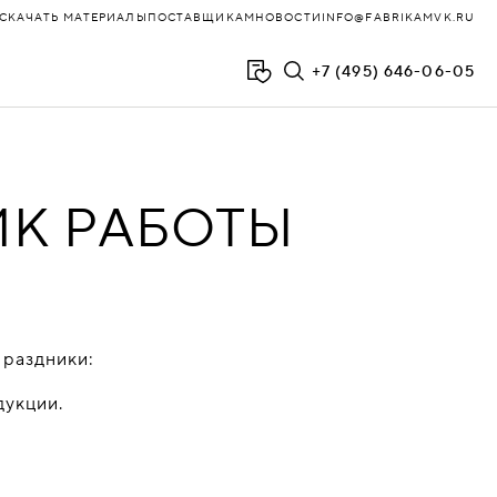
СКАЧАТЬ МАТЕРИАЛЫ
ПОСТАВЩИКАМ
НОВОСТИ
INFO@FABRIKAMVK.RU
+7 (495) 646-06-05
ФЛОЙД
ИК РАБОТЫ
ХОЛЛ
ЧАИРМИКС
ЧЕСТЕР
праздники:
ЧЕСТЕР-ЛЮКС
дукции.
ЭВОЛЮШН
ЮНИТ