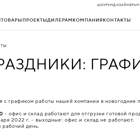
ШОУРУМ
ДИЗАЙНЕРАМ
И
ТОВАРЫ
ПРОЕКТЫ
ДИЛЕРАМ
КОМПАНИЯ
КОНТАКТЫ
ОТЫ
ДОМИНО
НЕО
АЗДНИКИ: ГРАФ
ЗАРА
ОКСФОРД
КЕЙС
ОРИГАМИ
КИТ
ОФИС
я с графиком работы нашей компании в новогодние 
КОСМО
ПРЕМЬЕР
00
- офис и склад работают для отгрузки готовой про
варя 2022 г. - выходные: офис и склад не работают.
МАТРИКС
РАЙТ
 рабочий день.
МИКС
РУУМ