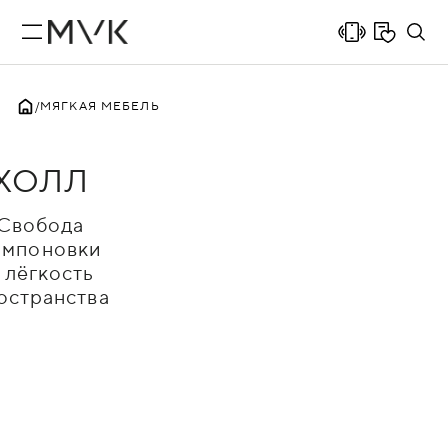
МЯГКАЯ МЕБЕЛЬ
ХОЛЛ
Свобода
омпоновки
 лёгкость
остранства