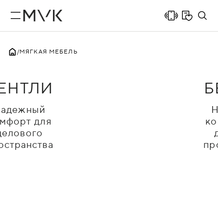
МЯГКАЯ МЕБЕЛЬ
ЕНТЛИ
Б
адежный
Н
мфорт для
ко
делового
остранства
пр