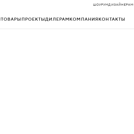
ШОУРУМ
ДИЗАЙНЕРАМ
И
ТОВАРЫ
ПРОЕКТЫ
ДИЛЕРАМ
КОМПАНИЯ
КОНТАКТЫ
БЛОК
Р-ПУФЫ
БОНО
СОФТИ