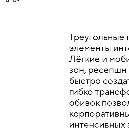
12 413 ₽
Треугольные 
элементы инт
Лёгкие и моб
зон, ресепшн
быстро созда
гибко трансф
обивок позво
корпоративны
интенсивных 