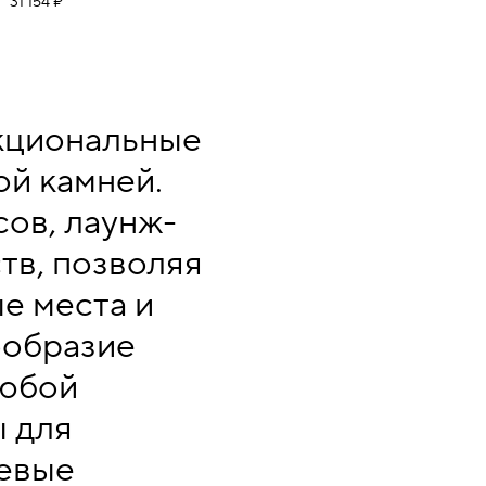
31 154 ₽
нкциональные
й камней.
сов, лаунж-
тв, позволяя
е места и
ообразие
любой
ы для
невые