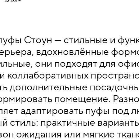
22 201 ₽
пуфы Стоун — стильные и фу
ерьера, вдохновлённые формо
ильные, они подходят для офи
 и коллаборативных пространс
ть дополнительные посадочны
ормировать помещение. Разн
ляет адаптировать пуфы под 
й стиль: практичные вариант
зон ожидания или мягкие тка