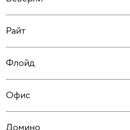
Райт
Флойд
Офис
Домино