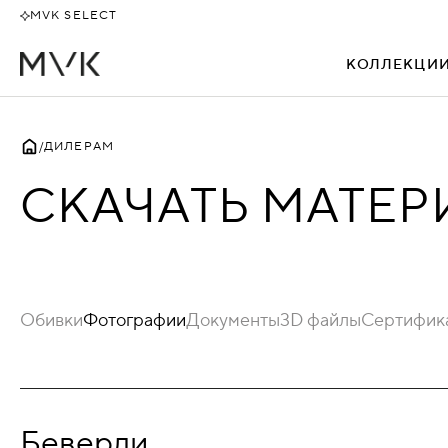
MVK SELECT
КОЛЛЕКЦИ
ВСЕ
ДИЛЕРАМ
СКАЧАТЬ МАТЕ
АЛЕКТО
БЕВЕРЛИ
БЕНТЛИ
Обивки
Фотографии
Документы
3D файлы
Сертифик
БИЗНЕС
БОССО
Беверли
ДАКАР