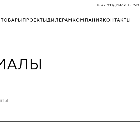
ШОУРУМ
ДИЗАЙНЕРАМ
И
ТОВАРЫ
ПРОЕКТЫ
ДИЛЕРАМ
КОМПАНИЯ
КОНТАКТЫ
ДОМИНО
НЕО
РИАЛЫ
ЗАРА
ОКСФОРД
КЕЙС
ОРИГАМИ
КИТ
ОФИС
аты
КОСМО
ПРЕМЬЕР
МАТРИКС
РАЙТ
МИКС
РУУМ