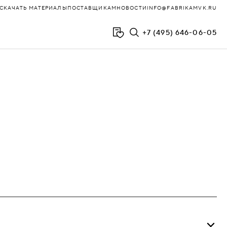
СКАЧАТЬ МАТЕРИАЛЫ
ПОСТАВЩИКАМ
НОВОСТИ
INFO@FABRIKAMVK.RU
+7 (495) 646-06-05
ФЛОЙД
ХОЛЛ
ЧАИРМИКС
ЧЕСТЕР
ЧЕСТЕР-ЛЮКС
ЭВОЛЮШН
ЮНИТ