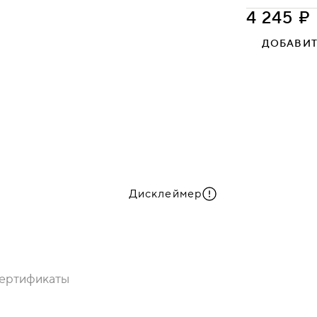
4 245 ₽
МОЛЕКУЛА
ФЛАГМАН
Kiton 01
ДОБАВИТ
Kiton 08
Дисклеймер
ертификаты