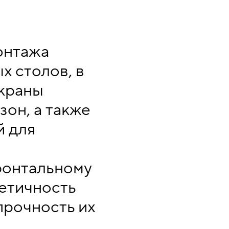
онтажа
х столов, в
Экраны
зон, а также
й для
ронтальному
тетичность
прочность их