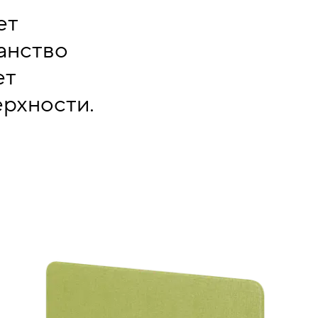
ет
анство
ет
рхности.