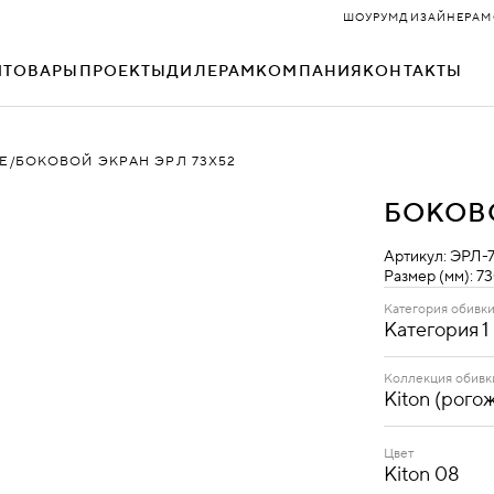
ШОУРУМ
ДИЗАЙНЕРАМ
И
ТОВАРЫ
ПРОЕКТЫ
ДИЛЕРАМ
КОМПАНИЯ
КОНТАКТЫ
Е
БОКОВОЙ ЭКРАН ЭРЛ 73Х52
ДОМИНО
НЕО
БОКОВО
ЗАРА
ОКСФОРД
Артикул:
ЭРЛ-7
КЕЙС
ОРИГАМИ
Размер (мм):
73
Категория обивк
КИТ
ОФИС
Категория 1
Категория 1
КОСМО
ПРЕМЬЕР
Коллекция обивк
Kiton (рого
Kiton
МАТРИКС
РАЙТ
(рогожка)
Цвет
Kiton 08
МИКС
РУУМ