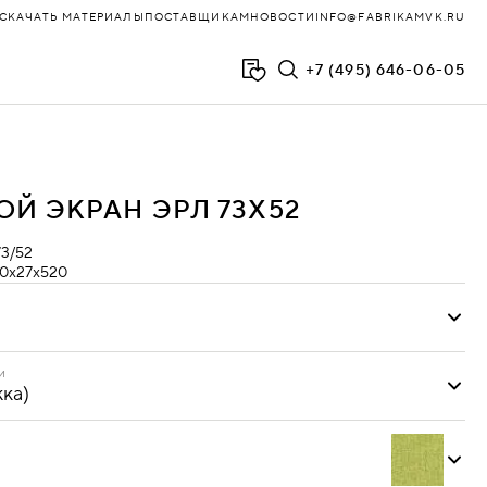
СКАЧАТЬ МАТЕРИАЛЫ
ПОСТАВЩИКАМ
НОВОСТИ
INFO@FABRIKAMVK.RU
+7 (495) 646-06-05
ФЛОЙД
Й ЭКРАН ЭРЛ 73Х52
ХОЛЛ
3/52
ЧАИРМИКС
0х27х520
и
ЧЕСТЕР
ЧЕСТЕР-ЛЮКС
и
жка)
ЭВОЛЮШН
ЮНИТ