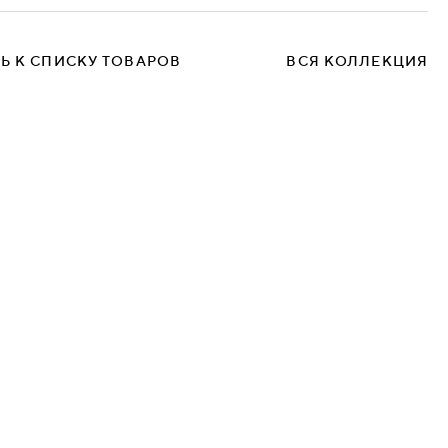
Kiton 03
Kiton 05
Kiton 06
Kiton 07
Ь К СПИСКУ ТОВАРОВ
ВСЯ КОЛЛЕКЦИЯ
Kiton 09
Kiton 10
Kiton 11
Kiton 14