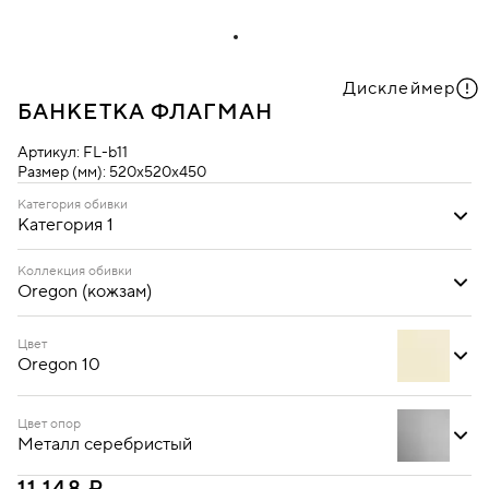
Дисклеймер
БАНКЕТКА ФЛАГМАН
Артикул:
FL-b11
Размер (мм):
520х520х450
Категория обивки
Категория 1
Категория 1
Коллекция обивки
Oregon (кожзам)
Ecotex (кожзам)
Oregon (кожзам)
Цвет
Oregon 10
Цвет опор
Металл серебристый
Oregon 03
Oregon 10
Oregon 16