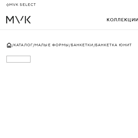
MVK SELECT
КОЛЛЕКЦИ
ВСЕ
КАТАЛОГ
МАЛЫЕ ФОРМЫ
БАНКЕТКИ
БАНКЕТКА ЮНИТ
АЛЕКТО
БЕВЕРЛИ
БЕНТЛИ
БИЗНЕС
БОССО
ДАКАР