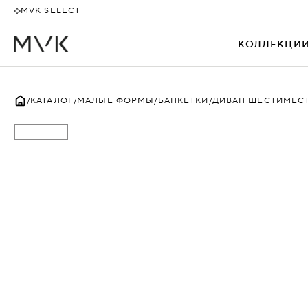
MVK SELECT
КОЛЛЕКЦИ
ВСЕ
КАТАЛОГ
МАЛЫЕ ФОРМЫ
БАНКЕТКИ
ДИВАН ШЕСТИМЕС
АЛЕКТО
БЕВЕРЛИ
БЕНТЛИ
БИЗНЕС
БОССО
ДАКАР