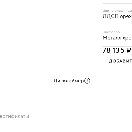
МОЛЕКУЛА
ФЛАГМАН
Цвет столешницы
ЛДСП орех
Ecotex 3020
Цвет опор
Металл хро
ЛДСП орех
78 135 ₽
Металл хром
ДОБАВИТ
Дисклеймер
ертификаты