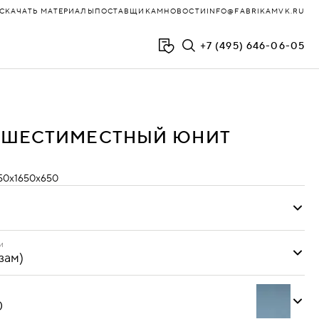
СКАЧАТЬ МАТЕРИАЛЫ
ПОСТАВЩИКАМ
НОВОСТИ
INFO@FABRIKAMVK.RU
+7 (495) 646-06-05
ФЛОЙД
 ШЕСТИМЕСТНЫЙ ЮНИТ
ХОЛЛ
ЧАИРМИКС
50х1650х650
и
ЧЕСТЕР
ЧЕСТЕР-ЛЮКС
и
зам)
Oregon
ЭВОЛЮШН
(кожзам)
0
ЮНИТ