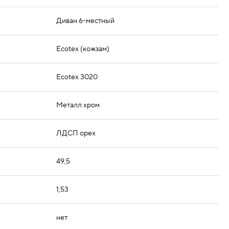
Диван 6-местный
Ecotex (кожзам)
Ecotex 3020
Металл хром
ЛДСП орех
49,5
1,53
нет