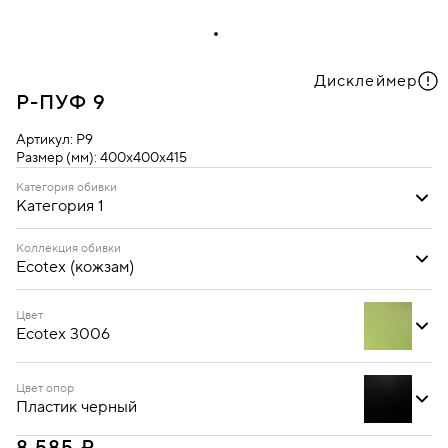
Дисклеймер
P-ПУФ 9
Артикул:
P9
Размер (мм):
400х400х415
Категория обивки
Категория 1
Категория 1
Коллекция обивки
Ecotex (кожзам)
Ecotex (кожзам)
Oregon (кожзам)
Цвет
Ecotex 3006
Цвет опор
Пластик черный
Ecotex 3001
Ecotex 3002
Ecotex 3005