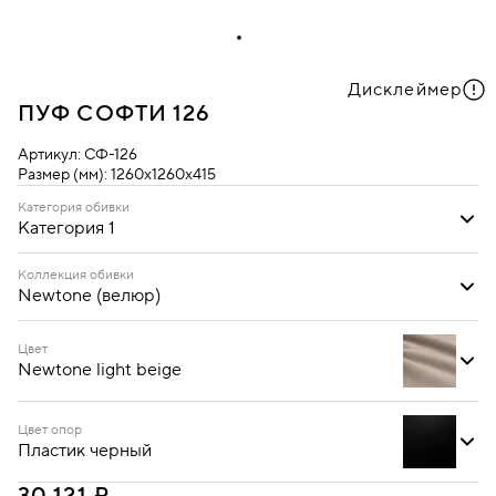
Дисклеймер
ПУФ СОФТИ 126
Артикул:
СФ-126
Размер (мм):
1260х1260х415
Категория обивки
Категория 1
Категория 1
Категория 3
Коллекция обивки
Newtone (велюр)
Newtone (велюр)
Цвет
Newtone light beige
Цвет опор
Пластик черный
Newtone antracite
Newtone azure
Newtone light beige