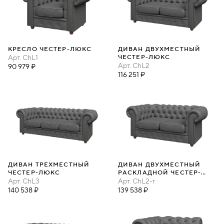
КРЕСЛО ЧЕСТЕР-ЛЮКС
ДИВАН ДВУХМЕСТНЫЙ
Арт.
ChL1
ЧЕСТЕР-ЛЮКС
Арт.
ChL2
90 979 ₽
116 251 ₽
ДИВАН ТРЕХМЕСТНЫЙ
ДИВАН ДВУХМЕСТНЫЙ
ЧЕСТЕР-ЛЮКС
РАСКЛАДНОЙ ЧЕСТЕР-
Арт.
ChL3
ЛЮКС
Арт.
ChL2-r
140 538 ₽
139 538 ₽