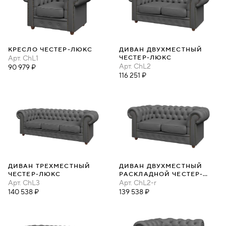
КРЕСЛО ЧЕСТЕР-ЛЮКС
ДИВАН ДВУХМЕСТНЫЙ
Арт.
ChL1
ЧЕСТЕР-ЛЮКС
Арт.
ChL2
90 979 ₽
116 251 ₽
ДИВАН ТРЕХМЕСТНЫЙ
ДИВАН ДВУХМЕСТНЫЙ
ЧЕСТЕР-ЛЮКС
РАСКЛАДНОЙ ЧЕСТЕР-
Арт.
ChL3
ЛЮКС
Арт.
ChL2-r
140 538 ₽
139 538 ₽