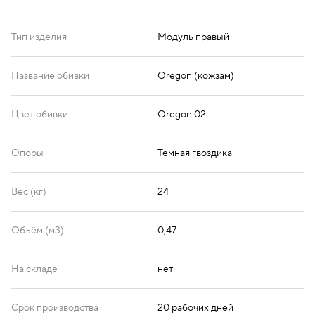
Тип изделия
Модуль правый
Oregon 17
Oregon 19
Oregon 20
Название обивки
Oregon (кожзам)
Цвет обивки
Oregon 02
Oregon 21
Oregon 22
Oregon 23
Опоры
Темная гвоздика
Вес (кг)
24
Oregon 25
Oregon 26
Oregon 32
Объём (м3)
0,47
На складе
нет
Oregon 33
Oregon 36
Срок производства
20 рабочих дней