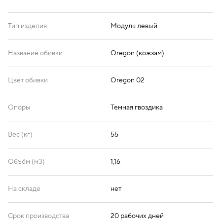
Тип изделия
Модуль левый
Oregon 17
Oregon 19
Oregon 20
Название обивки
Oregon (кожзам)
Цвет обивки
Oregon 02
Oregon 21
Oregon 22
Oregon 23
Опоры
Темная гвоздика
Вес (кг)
55
Oregon 25
Oregon 26
Oregon 32
Объём (м3)
1,16
На складе
нет
Oregon 33
Oregon 36
Срок производства
20 рабочих дней