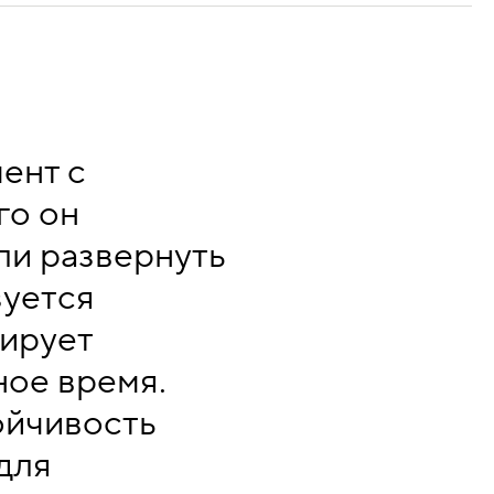
ент с
го он
ли развернуть
зуется
тирует
ное время.
ойчивость
для