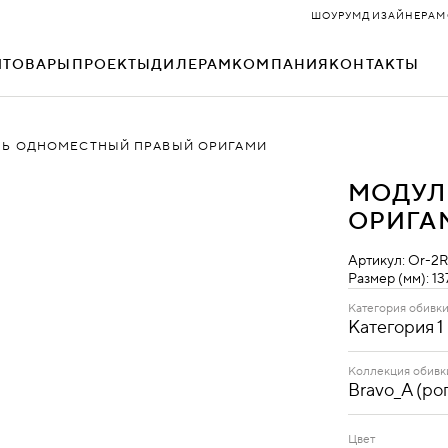
ШОУРУМ
ДИЗАЙНЕРАМ
И
ТОВАРЫ
ПРОЕКТЫ
ДИЛЕРАМ
КОМПАНИЯ
КОНТАКТЫ
Ь ОДНОМЕСТНЫЙ ПРАВЫЙ ОРИГАМИ
ДОМИНО
НЕО
МОДУЛ
ЗАРА
ОКСФОРД
ОРИГА
КЕЙС
ОРИГАМИ
Артикул:
Or-2
Размер (мм):
13
КИТ
ОФИС
Категория обивк
Категория 1
КОСМО
ПРЕМЬЕР
Категория 1
Коллекция обивк
Bravo_A (ро
МАТРИКС
РАЙТ
Bravo_A
(рогожка)
МИКС
РУУМ
Цвет