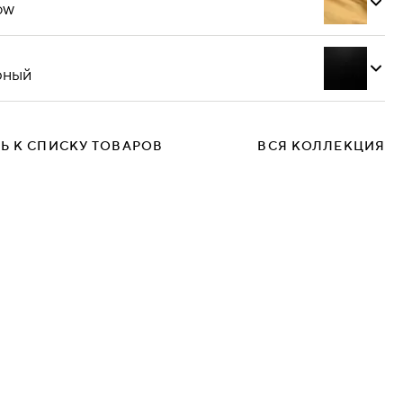
ow
рный
Bravo_a cream
Bravo_a dark
Bravo_a dark
Bravo_a
brown
grey
emerald
₽
Ь К СПИСКУ ТОВАРОВ
ВСЯ КОЛЛЕКЦИЯ
Bravo_a
Bravo_a white
Bravo_a
purple
yellow