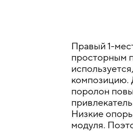
Правый 1-мес
просторным п
используется
композицию. 
поролон повы
привлекатель
Низкие опоры
модуля. Поэт