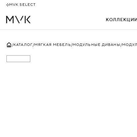
MVK SELECT
КОЛЛЕКЦИ
ВСЕ
КАТАЛОГ
МЯГКАЯ МЕБЕЛЬ
МОДУЛЬНЫЕ ДИВАНЫ
МОДУЛ
АЛЕКТО
БЕВЕРЛИ
БЕНТЛИ
БИЗНЕС
БОССО
ДАКАР