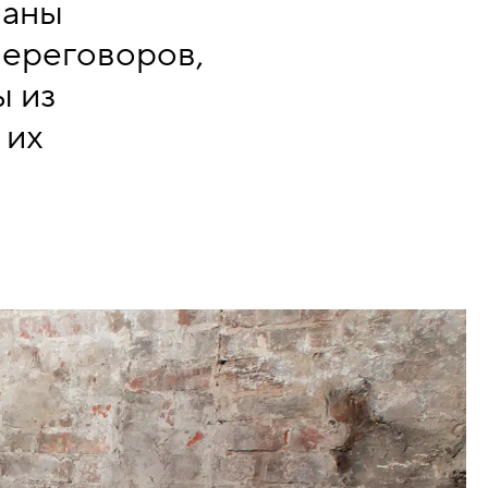
ваны
переговоров,
ы из
 их