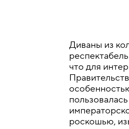
Диваны из ко
респектабель
что для интер
Правительств
особенностью
пользовалась
императорско
роскошью, из