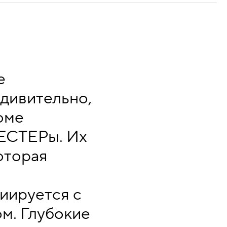
е
удивительно,
оме
ЕСТЕРы. Их
оторая
иируется с
м. Глубокие