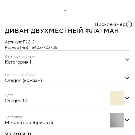
Дисклеймер
ДИВАН ДВУХМЕСТНЫЙ ФЛАГМАН
Артикул:
FL2-2
Размер (мм):
1540х770х735
Категория обивки
Категория 1
Категория 1
Коллекция обивки
Oregon (кожзам)
Ecotex (кожзам)
Oregon (кожзам)
Цвет
Oregon 10
Цвет опор
Металл серебристый
Oregon 03
Oregon 10
Oregon 16