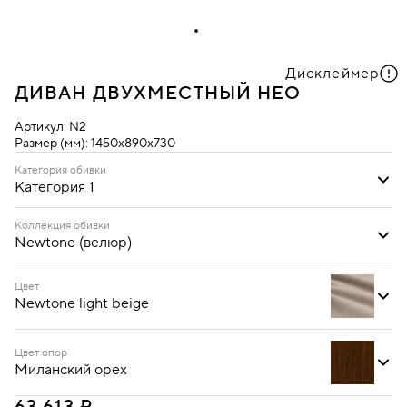
Дисклеймер
ДИВАН ДВУХМЕСТНЫЙ НЕО
Артикул:
N2
Размер (мм):
1450х890х730
Категория обивки
Категория 1
Категория 1
Категория 3
Коллекция обивки
Newtone (велюр)
Ecotex (кожзам)
Newtone (велюр)
Oregon (кожзам)
Цвет
Newtone light beige
Цвет опор
Миланский орех
Newtone antracite
Newtone azure
Newtone kiwi