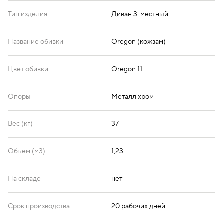
Тип изделия
Диван 3-местный
Oregon 17
Oregon 19
Oregon 20
Название обивки
Oregon (кожзам)
Цвет обивки
Oregon 11
Oregon 21
Oregon 22
Oregon 23
Опоры
Металл хром
Вес (кг)
37
Oregon 25
Oregon 26
Oregon 32
Объём (м3)
1,23
На складе
нет
Oregon 33
Oregon 36
Срок производства
20 рабочих дней