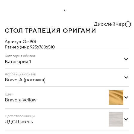
Дисклеймер
СТОЛ ТРАПЕЦИЯ ОРИГАМИ
Артикул:
Or-90t
Размер (мм):
925х760х510
Категория обивки
Категория 1
Категория 1
Категория 2
Коллекция обивки
Bravo_A (рогожка)
Bravo_A (рогожка)
Ecotex (кожзам)
Oregon (кожзам)
Цвет
Bravo_a yellow
Цвет столешницы
ЛДСП ясень
Bravo_a blue
Bravo_a cream
Bravo_a dark brown