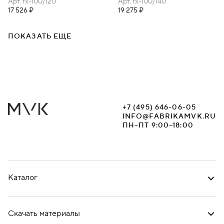
100Х120
Арт.
fx-100/120
100Х140
Арт.
fx-100/140
17 526 ₽
19 275 ₽
ПОКАЗАТЬ ЕЩЕ
+7 (495) 646-06-05
INFO@FABRIKAMVK.RU
ПН–ПТ 9:00–18:00
Каталог
Скачать материалы