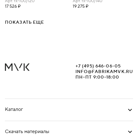
100Х120
Арт.
fx-100/120
100Х140
Арт.
fx-100/140
17 526 ₽
19 275 ₽
ПОКАЗАТЬ ЕЩЕ
+7 (495) 646-06-05
INFO@FABRIKAMVK.RU
ПН–ПТ 9:00–18:00
Каталог
Скачать материалы