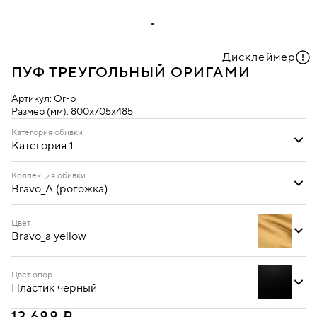
Дисклеймер
ПУФ ТРЕУГОЛЬНЫЙ ОРИГАМИ
Артикул:
Or-p
Размер (мм):
800х705х485
Категория обивки
Категория 1
Категория 1
Категория 2
Коллекция обивки
Bravo_A (рогожка)
Bravo_A (рогожка)
Ecotex (кожзам)
Oregon (кожзам)
Цвет
Bravo_a yellow
Цвет опор
Пластик черный
Bravo_a blue
Bravo_a cream
Bravo_a dark brown