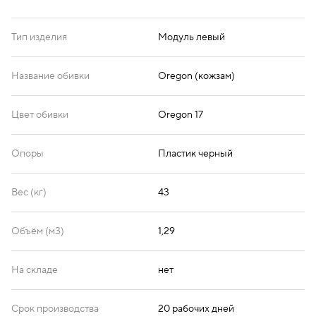
Тип изделия
Модуль левый
Oregon 26
Oregon 32
Oregon 33
Название обивки
Oregon (кожзам)
Цвет обивки
Oregon 17
Oregon 36
Опоры
Пластик черный
Вес (кг)
43
Объём (м3)
1,29
На складе
нет
Срок производства
20 рабочих дней