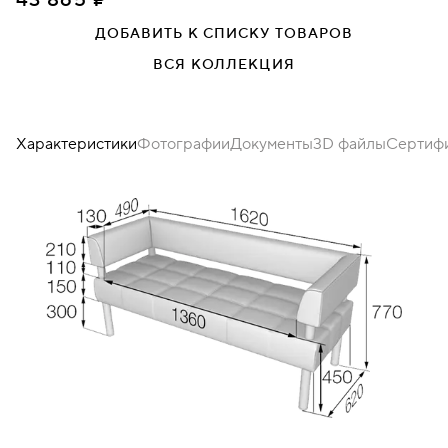
43 865 ₽
ДОБАВИТЬ К СПИСКУ ТОВАРОВ
Металл хром
ВСЯ КОЛЛЕКЦИЯ
Характеристики
Фотографии
Документы
3D файлы
Сертиф