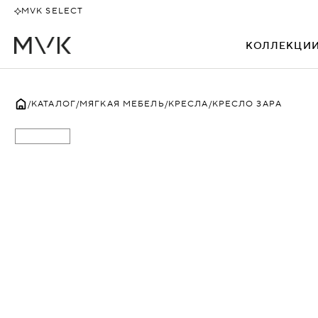
MVK SELECT
КОЛЛЕКЦИ
ВСЕ
КАТАЛОГ
МЯГКАЯ МЕБЕЛЬ
КРЕСЛА
КРЕСЛО ЗАРА
АЛЕКТО
БЕВЕРЛИ
БЕНТЛИ
БИЗНЕС
БОССО
ДАКАР