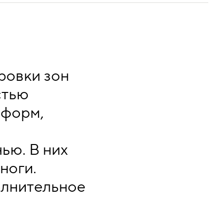
ровки зон
стью
 форм,
ью. В них
ноги.
олнительное