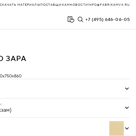
СКАЧАТЬ МАТЕРИАЛЫ
ПОСТАВЩИКАМ
НОВОСТИ
INFO@FABRIKAMVK.RU
+7 (495) 646-06-05
ФЛОЙД
О ЗАРА
ХОЛЛ
ЧАИРМИКС
0х750х860
и
ЧЕСТЕР
Категория 2
Категория 3
ЧЕСТЕР-ЛЮКС
и
жзам)
Oregon
ЭВОЛЮШН
(кожзам)
ЮНИТ