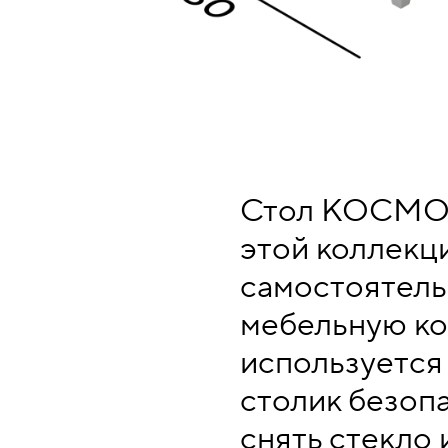
Стол КОСМО п
этой коллекци
самостоятельн
мебельную ко
используется
столик безопа
снять стекло 