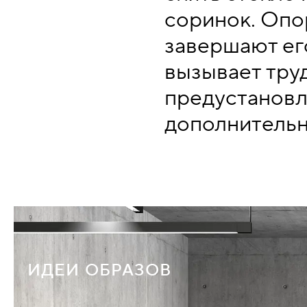
соринок. Опо
завершают ег
вызывает труд
предустановл
дополнительн
ИДЕИ ОБРАЗОВ