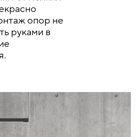
рекрасно
онтаж опор не
ть руками в
ие
я.