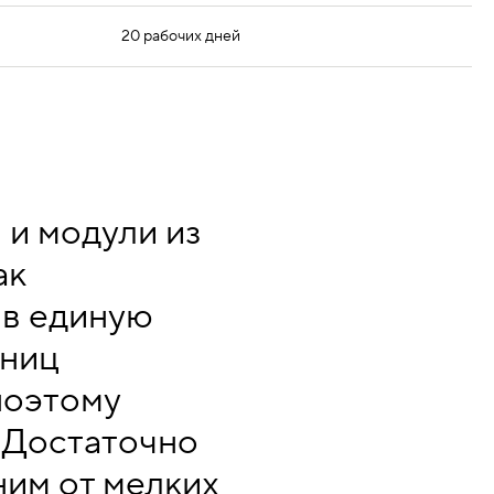
20 рабочих дней
и модули из
ак
 в единую
шниц
поэтому
. Достаточно
ним от мелких